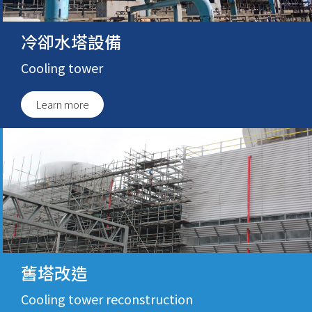
冷卻水塔設備
Cooling tower
Learn more
舊塔改造
Cooling tower reconstruction